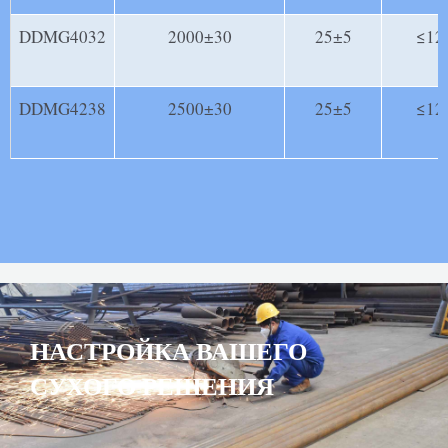
DDMG4032
2000±30
25±5
≤12
DDMG4238
2500±30
25±5
≤12
НАСТРОЙКА ВАШЕГО
СУХОГО РЕШЕНИЯ