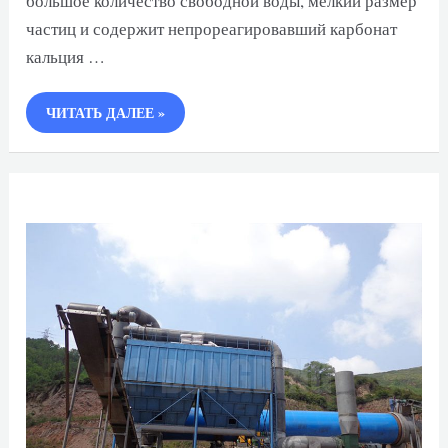
большое количество свободной воды, мелкий размер
частиц и содержит непрореагировавший карбонат
кальция …
БАРАБАННАЯ
ЧИТАТЬ ДАЛЕЕ »
СУШИЛКА
ДЛЯ
ГИПСА