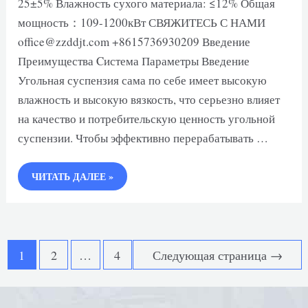
25±5% Влажность сухого материала: ≤12% Общая
мощность：109-1200кВт СВЯЖИТЕСЬ С НАМИ
office@zzddjt.com +8615736930209 Введение
Преимущества Cистема Параметры Введение
Угольная суспензия сама по себе имеет высокую
влажность и высокую вязкость, что серьезно влияет
на качество и потребительскую ценность угольной
суспензии. Чтобы эффективно перерабатывать …
БАРАБАННАЯ
ЧИТАТЬ ДАЛЕЕ »
СУШИЛКА
ДЛЯ
УГОЛЬНОЙ
СУСПЕНЗИИ
Пагинация
1
2
…
4
Следующая страница
→
записей