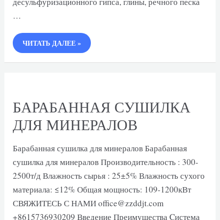
десульфуризационного гипса, глины, речного песка
…
БАРАБАННАЯ
ЧИТАТЬ ДАЛЕЕ »
СУШИЛКА
ДЛЯ
РУДЫ
БАРАБАННАЯ СУШИЛКА
ДЛЯ МИНЕРАЛОВ
Барабанная сушилка для минералов Барабанная
сушилка для минералов Производительность : 300-
2500т/д Влажность сырья : 25±5% Влажность сухого
материала: ≤12% Общая мощность: 109-1200кВт
СВЯЖИТЕСЬ С НАМИ office@zzddjt.com
+8615736930209 Введение Преимущества Cистема